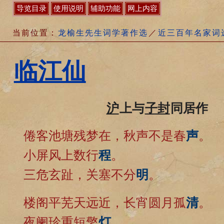
导览目录
使用说明
辅助功能
网上内容
当前位置：
龙榆生先生词学著作选
／
近三百年名家词
临江仙
沪
上与
子封
同居作
倦客池塘残梦在，秋声不是春
声
。
小屏风上数行
程
。
三危玄趾，关塞不分
明
。
楼阁平芜天远近，长宵圆月孤
清
。
夜阑珍重短檠
灯
。