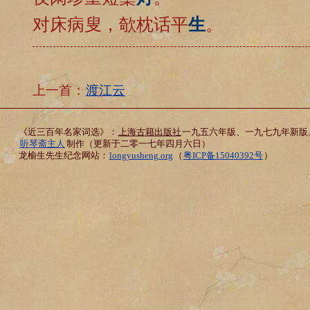
对床病叟，欹枕话平
生
。
上一首：
渡江云
《近三百年名家词选》：
上海古籍出版社
一九五六年版、一九七九年新版
听琴斋主人
制作（更新于二零一七年四月六日）
龙榆生先生纪念网站：
longyusheng.org
（
粤ICP备15040392号
）