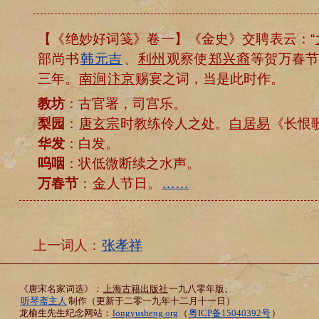
【《绝妙好词笺》卷一】《金史》交聘表云：“
部尚书
韩元吉
、
利州
观察使
郑兴裔
等贺万春节
三年。
南涧
汴京
赐宴之词，当是此时作。
教坊
：古官署，司宫乐。
梨园
：
唐玄宗
时教练伶人之处。
白居易
《长恨
华发
：白发。
呜咽
：状低微断续之水声。
万春节
：
金
人节日。
……
上一词人：
张孝祥
《唐宋名家词选》：
上海古籍出版社
一九八零年版。
听琴斋主人
制作（更新于二零一九年十二月十一日）
龙榆生先生纪念网站：
longyusheng.org
（
粤ICP备15040392号
）