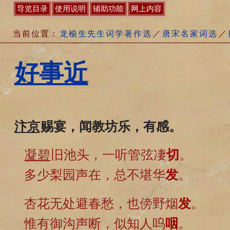
导览目录
使用说明
辅助功能
网上内容
当前位置：
龙榆生先生词学著作选
／
唐宋名家词选
／
好事近
汴京
赐宴，闻教坊乐，有感。
凝碧
旧池头，一听管弦凄
切
。
多少梨园声在，总不堪华
发
。
杏花无处避春愁，也傍野烟
发
。
惟有御沟声断，似知人呜
咽
。