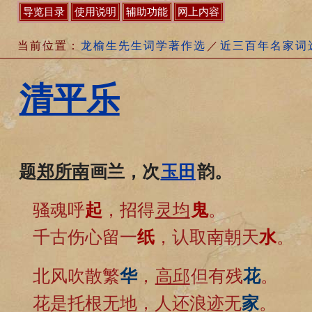
导览目录
使用说明
辅助功能
网上内容
当前位置：
龙榆生先生词学著作选
／
近三百年名家词
清平乐
题
郑所南
画兰，次
玉田
韵。
骚魂呼
起
，招得
灵均
鬼
。
千古伤心留一
纸
，认取南朝天
水
。
北风吹散繁
华
，
高邱
但有残
花
。
花是托根无地，人还浪迹无
家
。