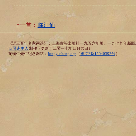
上一首：
临江仙
《近三百年名家词选》：
上海古籍出版社
一九五六年版、一九七九年新版
听琴斋主人
制作（更新于二零一七年四月六日）
龙榆生先生纪念网站：
longyusheng.org
（
粤ICP备15040392号
）