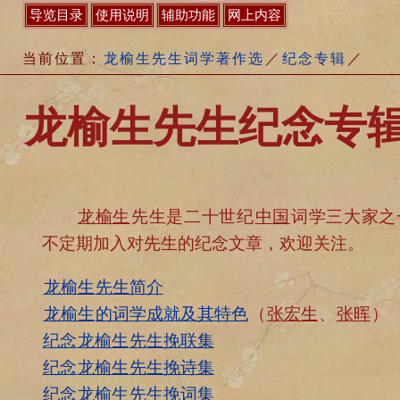
导览目录
使用说明
辅助功能
网上内容
当前位置：
龙榆生先生词学著作选
／
纪念专辑
／
龙榆生先生纪念专
龙榆生
先生是二十世纪
中国
词学三大家之
不定期加入对先生的纪念文章，欢迎关注。
龙榆生
先生简介
龙榆生
的词学成就及其特色
（
张宏生
、
张晖
）
纪念
龙榆生
先生挽联集
纪念
龙榆生
先生挽诗集
纪念
龙榆生
先生挽词集