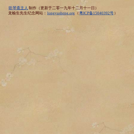
听琴斋主人
制作（更新于二零一九年十二月十一日）
龙榆生先生纪念网站：
longyusheng.org
（
粤ICP备15040392号
）