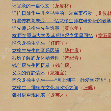
记父亲的一篇佚文
（
龙厦材
）
记抗
日
战争中几名书生的一次军事行动
（
龙厦
待漏传衣意未迟——忆
龙榆生
师在研究班的教
记先师
龙榆生
先生逸事
（
黄永年
）
榆
师在
暨南大学
及其后情况之零星回忆
（
章石
悼念
龙榆生
先生
（
任睦宇
）
龙榆生
先生的音乐因缘
（
钱仁康
）
我所了解的
龙沐勋
老师
（
严纪青
）
钱仁康
先生回忆录
（
钱仁康
）
父亲的竹韵情怀
（
龙雅宜
）
怀念
龙榆生
先生——“月上潮平，静爱幽花语”
（
龙榆生
：徘徊在文化与政治之间
（
张晖
）
彊村
砚重现纪实
（
龙英才
）